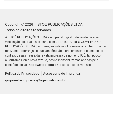
Copyright © 2026 - ISTOÉ PUBLICAÇÕES LTDA
Todos os direitos reservados.
A ISTOÉ PUBLICAÇÕES LTDA é um portal digital independente e sem
vinculação editorial e societária com a EDITORA TRES COMÉRCIO DE
PUBLICACÕES LTDA (recuperação judicial). Informamos também que não
realizamos cobranças e que também não oferecemos cancelamento do
contrato de assinatura da revista impressa de nome ISTOÉ, tampouco
autorizamos terceiros a fazê-lo, nos responsabilizamos apenas pelo
https://istoe.com.br
conteúdo digital “
” e seus respectivos sites.
|
Política de Privacidade
Assessoria de Imprensa:
grupoentre.imprensa@agenciafr.com.br