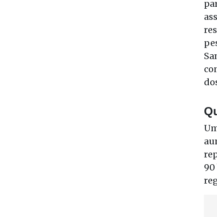
pa
ass
res
pe
Sa
con
do
Qu
Um
aum
rep
90 
re