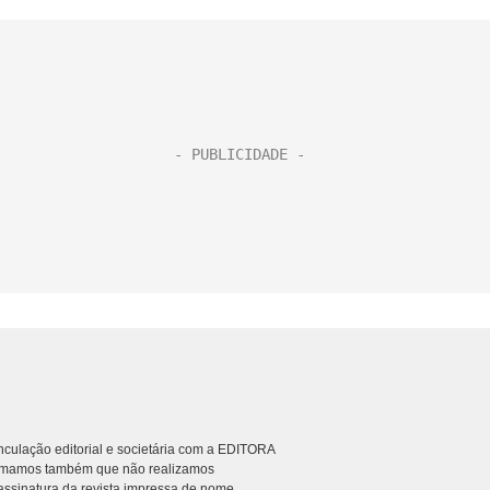
culação editorial e societária com a EDITORA
rmamos também que não realizamos
ssinatura da revista impressa de nome