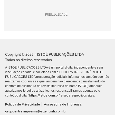
Copyright © 2026 - ISTOÉ PUBLICAÇÕES LTDA
Todos os direitos reservados.
A ISTOÉ PUBLICAÇÕES LTDA é um portal digital independente e sem
vinculação editorial e societária com a EDITORA TRES COMÉRCIO DE
PUBLICACÕES LTDA (recuperação judicial). Informamos também que não
realizamos cobranças e que também não oferecemos cancelamento do
contrato de assinatura da revista impressa de nome ISTOÉ, tampouco
autorizamos terceiros a fazê-lo, nos responsabilizamos apenas pelo
https://istoe.com.br
conteúdo digital “
” e seus respectivos sites.
|
Política de Privacidade
Assessoria de Imprensa:
grupoentre.imprensa@agenciafr.com.br