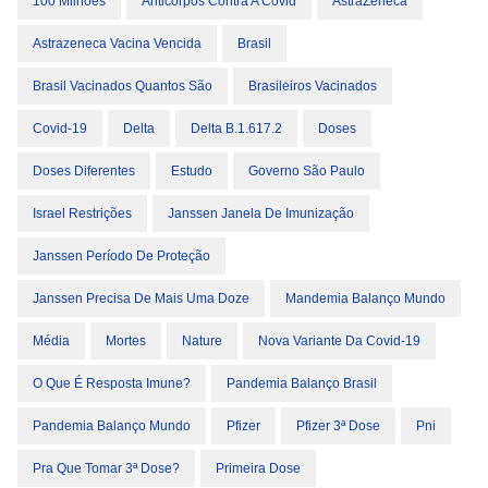
100 Milhões
Anticorpos Contra A Covid
AstraZeneca
Astrazeneca Vacina Vencida
Brasil
Brasil Vacinados Quantos São
Brasileiros Vacinados
Covid-19
Delta
Delta B.1.617.2
Doses
Doses Diferentes
Estudo
Governo São Paulo
Israel Restrições
Janssen Janela De Imunização
Janssen Período De Proteção
Janssen Precisa De Mais Uma Doze
Mandemia Balanço Mundo
Média
Mortes
Nature
Nova Variante Da Covid-19
O Que É Resposta Imune?
Pandemia Balanço Brasil
Pandemia Balanço Mundo
Pfizer
Pfizer 3ª Dose
Pni
Pra Que Tomar 3ª Dose?
Primeira Dose