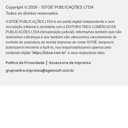
Copyright © 2026 - ISTOÉ PUBLICAÇÕES LTDA
Todos os direitos reservados.
A ISTOÉ PUBLICAÇÕES LTDA é um portal digital independente e sem
vinculação editorial e societária com a EDITORA TRES COMÉRCIO DE
PUBLICACÕES LTDA (recuperação judicial). Informamos também que não
realizamos cobranças e que também não oferecemos cancelamento do
contrato de assinatura da revista impressa de nome ISTOÉ, tampouco
autorizamos terceiros a fazê-lo, nos responsabilizamos apenas pelo
https://istoe.com.br
conteúdo digital “
” e seus respectivos sites.
|
Política de Privacidade
Assessoria de Imprensa:
grupoentre.imprensa@agenciafr.com.br