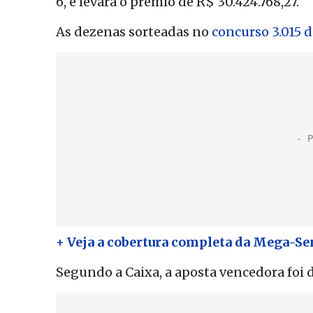
6, e levará o prêmio de R$ 30.424.768,27.
As dezenas sorteadas no
concurso 3.015 
+ Veja a cobertura completa da Mega-Se
Segundo a Caixa, a aposta vencedora foi d