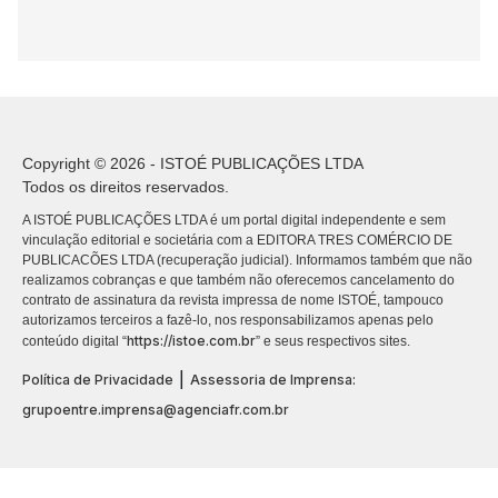
Copyright © 2026 - ISTOÉ PUBLICAÇÕES LTDA
Todos os direitos reservados.
A ISTOÉ PUBLICAÇÕES LTDA é um portal digital independente e sem
vinculação editorial e societária com a EDITORA TRES COMÉRCIO DE
PUBLICACÕES LTDA (recuperação judicial). Informamos também que não
realizamos cobranças e que também não oferecemos cancelamento do
contrato de assinatura da revista impressa de nome ISTOÉ, tampouco
autorizamos terceiros a fazê-lo, nos responsabilizamos apenas pelo
https://istoe.com.br
conteúdo digital “
” e seus respectivos sites.
|
Política de Privacidade
Assessoria de Imprensa:
grupoentre.imprensa@agenciafr.com.br