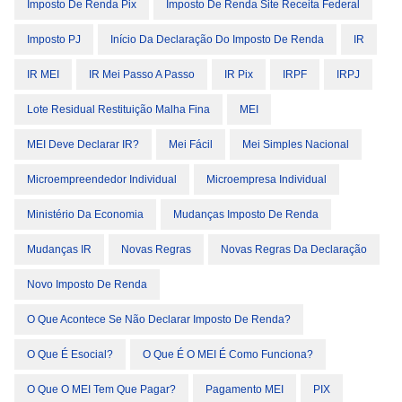
Imposto De Renda Pix
Imposto De Renda Site Receita Federal
Imposto PJ
Início Da Declaração Do Imposto De Renda
IR
IR MEI
IR Mei Passo A Passo
IR Pix
IRPF
IRPJ
Lote Residual Restituição Malha Fina
MEI
MEI Deve Declarar IR?
Mei Fácil
Mei Simples Nacional
Microempreendedor Individual
Microempresa Individual
Ministério Da Economia
Mudanças Imposto De Renda
Mudanças IR
Novas Regras
Novas Regras Da Declaração
Novo Imposto De Renda
O Que Acontece Se Não Declarar Imposto De Renda?
O Que É Esocial?
O Que É O MEI É Como Funciona?
O Que O MEI Tem Que Pagar?
Pagamento MEI
PIX