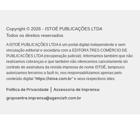
Copyright © 2026 - ISTOÉ PUBLICAÇÕES LTDA
Todos os direitos reservados.
A ISTOÉ PUBLICAÇÕES LTDA é um portal digital independente e sem
vinculação editorial e societária com a EDITORA TRES COMÉRCIO DE
PUBLICACÕES LTDA (recuperação judicial). Informamos também que não
realizamos cobranças e que também não oferecemos cancelamento do
contrato de assinatura da revista impressa de nome ISTOÉ, tampouco
autorizamos terceiros a fazê-lo, nos responsabilizamos apenas pelo
https://istoe.com.br
conteúdo digital “
” e seus respectivos sites.
|
Política de Privacidade
Assessoria de Imprensa:
grupoentre.imprensa@agenciafr.com.br