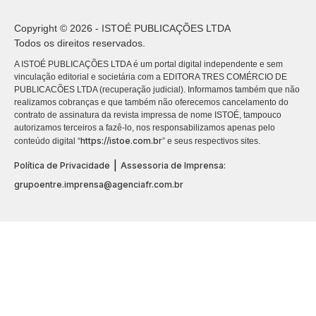
Copyright © 2026 - ISTOÉ PUBLICAÇÕES LTDA
Todos os direitos reservados.
A ISTOÉ PUBLICAÇÕES LTDA é um portal digital independente e sem
vinculação editorial e societária com a EDITORA TRES COMÉRCIO DE
PUBLICACÕES LTDA (recuperação judicial). Informamos também que não
realizamos cobranças e que também não oferecemos cancelamento do
contrato de assinatura da revista impressa de nome ISTOÉ, tampouco
autorizamos terceiros a fazê-lo, nos responsabilizamos apenas pelo
https://istoe.com.br
conteúdo digital “
” e seus respectivos sites.
|
Política de Privacidade
Assessoria de Imprensa:
grupoentre.imprensa@agenciafr.com.br