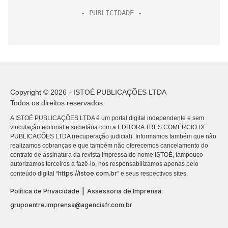
Copyright © 2026 - ISTOÉ PUBLICAÇÕES LTDA
Todos os direitos reservados.
A ISTOÉ PUBLICAÇÕES LTDA é um portal digital independente e sem
vinculação editorial e societária com a EDITORA TRES COMÉRCIO DE
PUBLICACÕES LTDA (recuperação judicial). Informamos também que não
realizamos cobranças e que também não oferecemos cancelamento do
contrato de assinatura da revista impressa de nome ISTOÉ, tampouco
autorizamos terceiros a fazê-lo, nos responsabilizamos apenas pelo
https://istoe.com.br
conteúdo digital “
” e seus respectivos sites.
|
Política de Privacidade
Assessoria de Imprensa:
grupoentre.imprensa@agenciafr.com.br