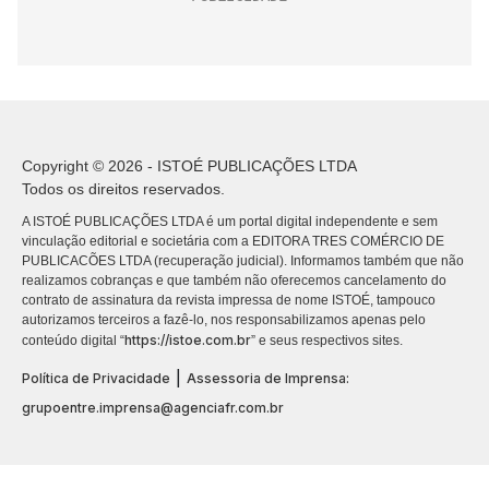
Copyright © 2026 - ISTOÉ PUBLICAÇÕES LTDA
Todos os direitos reservados.
A ISTOÉ PUBLICAÇÕES LTDA é um portal digital independente e sem
vinculação editorial e societária com a EDITORA TRES COMÉRCIO DE
PUBLICACÕES LTDA (recuperação judicial). Informamos também que não
realizamos cobranças e que também não oferecemos cancelamento do
contrato de assinatura da revista impressa de nome ISTOÉ, tampouco
autorizamos terceiros a fazê-lo, nos responsabilizamos apenas pelo
https://istoe.com.br
conteúdo digital “
” e seus respectivos sites.
|
Política de Privacidade
Assessoria de Imprensa:
grupoentre.imprensa@agenciafr.com.br