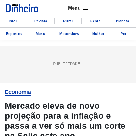
Menu
IstoÉ
Revista
Rural
Gente
Planeta
Esportes
Menu
Motorshow
Mulher
Pet
Economia
Mercado eleva de novo
projeção para a inflação e
passa a ver só mais um corte
na Selic este ano