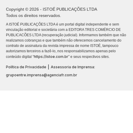
Copyright © 2026 - ISTOÉ PUBLICAÇÕES LTDA
Todos os direitos reservados.
A ISTOÉ PUBLICAÇÕES LTDA é um portal digital independente e sem
vinculação editorial e societária com a EDITORA TRES COMÉRCIO DE
PUBLICACÕES LTDA (recuperação judicial). Informamos também que não
realizamos cobranças e que também não oferecemos cancelamento do
contrato de assinatura da revista impressa de nome ISTOÉ, tampouco
autorizamos terceiros a fazê-lo, nos responsabilizamos apenas pelo
https://istoe.com.br
conteúdo digital “
” e seus respectivos sites.
|
Política de Privacidade
Assessoria de Imprensa:
grupoentre.imprensa@agenciafr.com.br