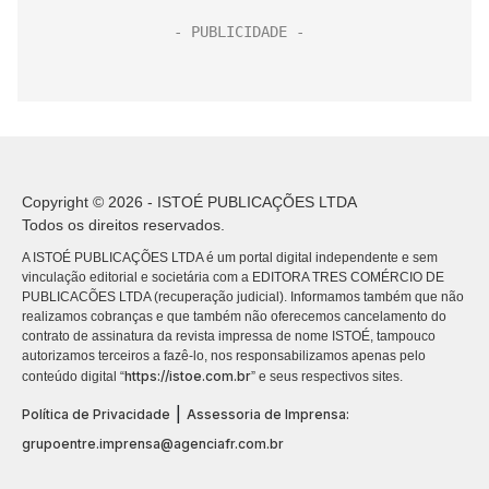
Copyright © 2026 - ISTOÉ PUBLICAÇÕES LTDA
Todos os direitos reservados.
A ISTOÉ PUBLICAÇÕES LTDA é um portal digital independente e sem
vinculação editorial e societária com a EDITORA TRES COMÉRCIO DE
PUBLICACÕES LTDA (recuperação judicial). Informamos também que não
realizamos cobranças e que também não oferecemos cancelamento do
contrato de assinatura da revista impressa de nome ISTOÉ, tampouco
autorizamos terceiros a fazê-lo, nos responsabilizamos apenas pelo
https://istoe.com.br
conteúdo digital “
” e seus respectivos sites.
|
Política de Privacidade
Assessoria de Imprensa:
grupoentre.imprensa@agenciafr.com.br