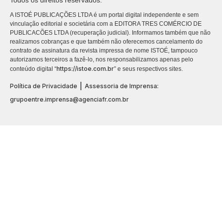
Todos os direitos reservados.
A ISTOÉ PUBLICAÇÕES LTDA é um portal digital independente e sem
vinculação editorial e societária com a EDITORA TRES COMÉRCIO DE
PUBLICACÕES LTDA (recuperação judicial). Informamos também que não
realizamos cobranças e que também não oferecemos cancelamento do
contrato de assinatura da revista impressa de nome ISTOÉ, tampouco
autorizamos terceiros a fazê-lo, nos responsabilizamos apenas pelo
https://istoe.com.br
conteúdo digital “
” e seus respectivos sites.
|
Política de Privacidade
Assessoria de Imprensa:
grupoentre.imprensa@agenciafr.com.br