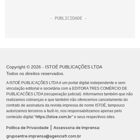
Copyright © 2026 - ISTOÉ PUBLICAÇÕES LTDA
Todos os direitos reservados.
A ISTOÉ PUBLICAÇÕES LTDA é um portal digital independente e sem
vinculação editorial e societária com a EDITORA TRES COMÉRCIO DE
PUBLICACÕES LTDA (recuperação judicial). Informamos também que não
realizamos cobranças e que também não oferecemos cancelamento do
contrato de assinatura da revista impressa de nome ISTOÉ, tampouco
autorizamos terceiros a fazê-lo, nos responsabilizamos apenas pelo
https://istoe.com.br
conteúdo digital “
” e seus respectivos sites.
|
Política de Privacidade
Assessoria de Imprensa:
grupoentre.imprensa@agenciafr.com.br