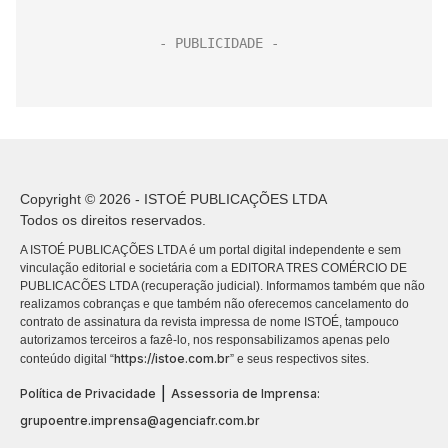
Copyright © 2026 - ISTOÉ PUBLICAÇÕES LTDA
Todos os direitos reservados.
A ISTOÉ PUBLICAÇÕES LTDA é um portal digital independente e sem
vinculação editorial e societária com a EDITORA TRES COMÉRCIO DE
PUBLICACÕES LTDA (recuperação judicial). Informamos também que não
realizamos cobranças e que também não oferecemos cancelamento do
contrato de assinatura da revista impressa de nome ISTOÉ, tampouco
autorizamos terceiros a fazê-lo, nos responsabilizamos apenas pelo
https://istoe.com.br
conteúdo digital “
” e seus respectivos sites.
|
Política de Privacidade
Assessoria de Imprensa:
grupoentre.imprensa@agenciafr.com.br