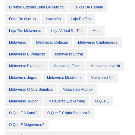
Direitos Autorais Letra De Música
Faixas De Cabelo
Fone De Ouvido
Inovação
Loja Da Tim
Loja Tim Metaverso
Loja Virtual Da Tim
Meta
Metaverso
Metaverso Cotação
Metaverso Criptomoeda
Metaverso É Perigoso
Metaverso Entrar
Metaverso Exemplos
Metaverso Filme
Metaverso Investir
Metaverso Jogos
Metaverso Metahero
Metaverso Nft
Metaverso O Que Significa
Metaverso Roblox
Metaverso Yugioh
Metaverso Zuckerberg
O Que É
O Que É A Sand?
O Que É Cripto Sandbox?
O Que É Megaverso?