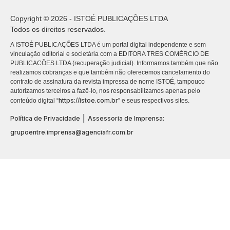
Copyright © 2026 - ISTOÉ PUBLICAÇÕES LTDA
Todos os direitos reservados.
A ISTOÉ PUBLICAÇÕES LTDA é um portal digital independente e sem
vinculação editorial e societária com a EDITORA TRES COMÉRCIO DE
PUBLICACÕES LTDA (recuperação judicial). Informamos também que não
realizamos cobranças e que também não oferecemos cancelamento do
contrato de assinatura da revista impressa de nome ISTOÉ, tampouco
autorizamos terceiros a fazê-lo, nos responsabilizamos apenas pelo
https://istoe.com.br
conteúdo digital “
” e seus respectivos sites.
|
Política de Privacidade
Assessoria de Imprensa:
grupoentre.imprensa@agenciafr.com.br