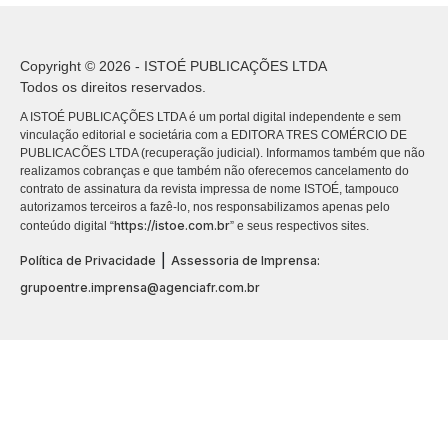
Copyright © 2026 - ISTOÉ PUBLICAÇÕES LTDA
Todos os direitos reservados.
A ISTOÉ PUBLICAÇÕES LTDA é um portal digital independente e sem
vinculação editorial e societária com a EDITORA TRES COMÉRCIO DE
PUBLICACÕES LTDA (recuperação judicial). Informamos também que não
realizamos cobranças e que também não oferecemos cancelamento do
contrato de assinatura da revista impressa de nome ISTOÉ, tampouco
autorizamos terceiros a fazê-lo, nos responsabilizamos apenas pelo
https://istoe.com.br
conteúdo digital “
” e seus respectivos sites.
|
Política de Privacidade
Assessoria de Imprensa:
grupoentre.imprensa@agenciafr.com.br