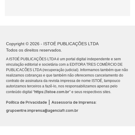
Copyright © 2026 - ISTOÉ PUBLICAÇÕES LTDA
Todos os direitos reservados.
A ISTOÉ PUBLICAÇÕES LTDA é um portal digital independente e sem
vinculação editorial e societária com a EDITORA TRES COMÉRCIO DE
PUBLICACÕES LTDA (recuperação judicial). Informamos também que não
realizamos cobranças e que também não oferecemos cancelamento do
contrato de assinatura da revista impressa de nome ISTOÉ, tampouco
autorizamos terceiros a fazê-lo, nos responsabilizamos apenas pelo
https://istoe.com.br
conteúdo digital “
” e seus respectivos sites.
|
Política de Privacidade
Assessoria de Imprensa:
grupoentre.imprensa@agenciafr.com.br