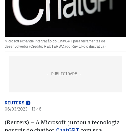
Microsoft expande integração do ChatGPT para ferramentas de
desenvolvedor (Crédito: REUTERS/Dado Ruvic/Foto ilustrativa)
REUTERS
i
06/03/2023 - 13:46
(Reuters) – A Microsoft juntou a tecnologia
por trás do chatbot
ChatGPT
com sua