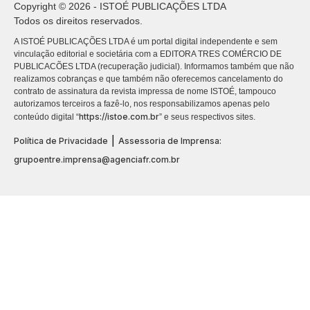
Copyright © 2026 - ISTOÉ PUBLICAÇÕES LTDA
Todos os direitos reservados.
A ISTOÉ PUBLICAÇÕES LTDA é um portal digital independente e sem
vinculação editorial e societária com a EDITORA TRES COMÉRCIO DE
PUBLICACÕES LTDA (recuperação judicial). Informamos também que não
realizamos cobranças e que também não oferecemos cancelamento do
contrato de assinatura da revista impressa de nome ISTOÉ, tampouco
autorizamos terceiros a fazê-lo, nos responsabilizamos apenas pelo
https://istoe.com.br
conteúdo digital “
” e seus respectivos sites.
|
Política de Privacidade
Assessoria de Imprensa:
grupoentre.imprensa@agenciafr.com.br