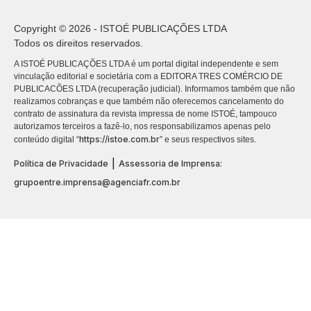
Copyright © 2026 - ISTOÉ PUBLICAÇÕES LTDA
Todos os direitos reservados.
A ISTOÉ PUBLICAÇÕES LTDA é um portal digital independente e sem
vinculação editorial e societária com a EDITORA TRES COMÉRCIO DE
PUBLICACÕES LTDA (recuperação judicial). Informamos também que não
realizamos cobranças e que também não oferecemos cancelamento do
contrato de assinatura da revista impressa de nome ISTOÉ, tampouco
autorizamos terceiros a fazê-lo, nos responsabilizamos apenas pelo
https://istoe.com.br
conteúdo digital “
” e seus respectivos sites.
|
Política de Privacidade
Assessoria de Imprensa:
grupoentre.imprensa@agenciafr.com.br