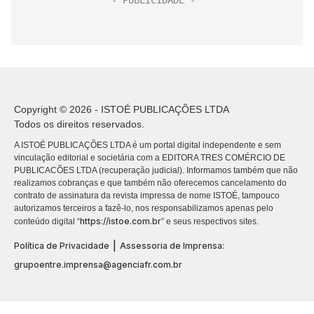
Copyright © 2026 - ISTOÉ PUBLICAÇÕES LTDA
Todos os direitos reservados.
A ISTOÉ PUBLICAÇÕES LTDA é um portal digital independente e sem
vinculação editorial e societária com a EDITORA TRES COMÉRCIO DE
PUBLICACÕES LTDA (recuperação judicial). Informamos também que não
realizamos cobranças e que também não oferecemos cancelamento do
contrato de assinatura da revista impressa de nome ISTOÉ, tampouco
autorizamos terceiros a fazê-lo, nos responsabilizamos apenas pelo
https://istoe.com.br
conteúdo digital “
” e seus respectivos sites.
|
Política de Privacidade
Assessoria de Imprensa:
grupoentre.imprensa@agenciafr.com.br