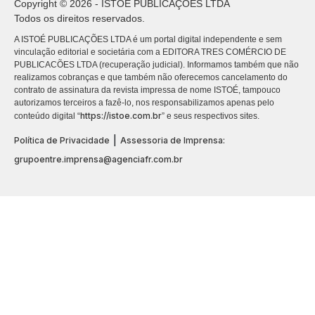
Copyright © 2026 - ISTOÉ PUBLICAÇÕES LTDA
Todos os direitos reservados.
A ISTOÉ PUBLICAÇÕES LTDA é um portal digital independente e sem
vinculação editorial e societária com a EDITORA TRES COMÉRCIO DE
PUBLICACÕES LTDA (recuperação judicial). Informamos também que não
realizamos cobranças e que também não oferecemos cancelamento do
contrato de assinatura da revista impressa de nome ISTOÉ, tampouco
autorizamos terceiros a fazê-lo, nos responsabilizamos apenas pelo
https://istoe.com.br
conteúdo digital “
” e seus respectivos sites.
|
Política de Privacidade
Assessoria de Imprensa:
grupoentre.imprensa@agenciafr.com.br