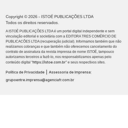
Copyright © 2026 - ISTOÉ PUBLICAÇÕES LTDA
Todos os direitos reservados.
A ISTOÉ PUBLICAÇÕES LTDA é um portal digital independente e sem
vinculação editorial e societária com a EDITORA TRES COMÉRCIO DE
PUBLICACÕES LTDA (recuperação judicial). Informamos também que não
realizamos cobranças e que também não oferecemos cancelamento do
contrato de assinatura da revista impressa de nome ISTOÉ, tampouco
autorizamos terceiros a fazê-lo, nos responsabilizamos apenas pelo
https://istoe.com.br
conteúdo digital “
” e seus respectivos sites.
|
Política de Privacidade
Assessoria de Imprensa:
grupoentre.imprensa@agenciafr.com.br