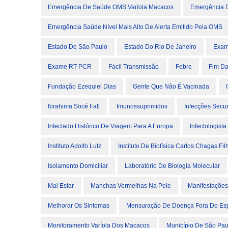
Emergência De Saúde OMS Varíola Macacos
Emergência D
Emergência Saúde Nível Mais Alto De Alerta Emitido Pela OMS
Estado De São Paulo
Estado Do Rio De Janeiro
Exam
Exame RT-PCR
Fácil Transmissão
Febre
Fim Da
Fundação Ezequiel Dias
Gente Que Não É Vacinada
Ibrahima Socé Fall
Imunossuprimidos
Infecções Secu
Infectado Histórico De Viagem Para A Europa
Infectologista
Instituto Adolfo Lutz
Instituto De Biofísica Carlos Chagas Fil
Isolamento Domiciliar
Laboratório De Biologia Molecular
Mal Estar
Manchas Vermelhas Na Pele
Manifestações
Melhorar Os Sintomas
Mensuração De Doença Fora Do Es
Monitoramento Varíola Dos Macacos
Município De São Pau