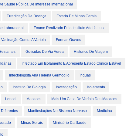
e Saúde Pública De Interesse Internacional
Erradicação Da Doença
Estado De Minas Gerais
e Laboratorial
Exame Realizado Pelo Instituto Adolfo Lutz
 Vacinação Contra A Varíola
Formas Graves
Gestantes
Gotículas De Via Aérea
Histórico De Viagem
ndárias
Infectado Em Isolamento E Apresenta Estado Clínico Estável
Infectologista Ana Helena Germoglio
Ínguas
ho
Instituto De Biologia
Investigação
Isolamento
Lencol
Macacos
Mais Um Caso De Varíola Dos Macacos
 Diferentes
Manifestações No Sistema Nervoso
Medicina
perado
Minas Gerais
Ministério Da Saúde
lo