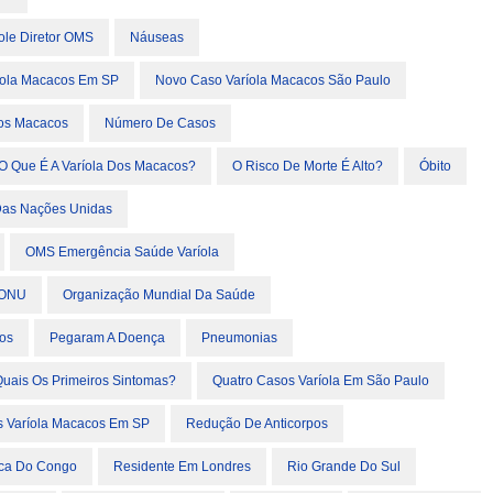
ole Diretor OMS
Náuseas
íola Macacos Em SP
Novo Caso Varíola Macacos São Paulo
Dos Macacos
Número De Casos
O Que É A Varíola Dos Macacos?
O Risco De Morte É Alto?
Óbito
Das Nações Unidas
OMS Emergência Saúde Varíola
ONU
Organização Mundial Da Saúde
nos
Pegaram A Doença
Pneumonias
uais Os Primeiros Sintomas?
Quatro Casos Varíola Em São Paulo
s Varíola Macacos Em SP
Redução De Anticorpos
ica Do Congo
Residente Em Londres
Rio Grande Do Sul