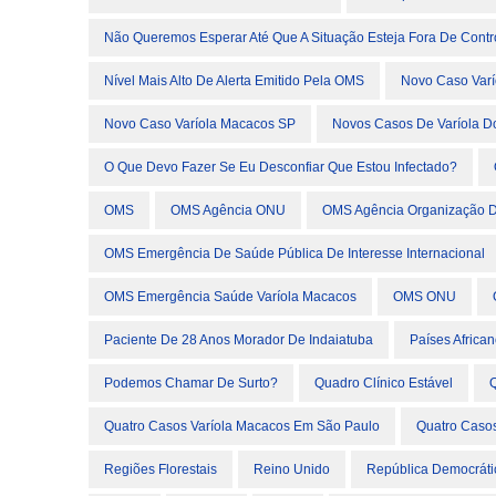
Não Queremos Esperar Até Que A Situação Esteja Fora De Contr
Nível Mais Alto De Alerta Emitido Pela OMS
Novo Caso Var
Novo Caso Varíola Macacos SP
Novos Casos De Varíola 
O Que Devo Fazer Se Eu Desconfiar Que Estou Infectado?
OMS
OMS Agência ONU
OMS Agência Organização 
OMS Emergência De Saúde Pública De Interesse Internacional
OMS Emergência Saúde Varíola Macacos
OMS ONU
Paciente De 28 Anos Morador De Indaiatuba
Países Africa
Podemos Chamar De Surto?
Quadro Clínico Estável
Q
Quatro Casos Varíola Macacos Em São Paulo
Quatro Caso
Regiões Florestais
Reino Unido
República Democrát