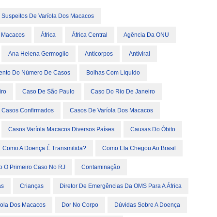
 Suspeitos De Varíola Dos Macacos
a Macacos
África
África Central
Agência Da ONU
Ana Helena Germoglio
Anticorpos
Antiviral
nto Do Número De Casos
Bolhas Com Líquido
iro
Caso De São Paulo
Caso Do Rio De Janeiro
Casos Confirmados
Casos De Varíola Dos Macacos
Casos Varíola Macacos Diversos Países
Causas Do Óbito
Como A Doença É Transmitida?
Como Ela Chegou Ao Brasil
o O Primeiro Caso No RJ
Contaminação
as
Crianças
Diretor De Emergências Da OMS Para A África
íola Dos Macacos
Dor No Corpo
Dúvidas Sobre A Doença