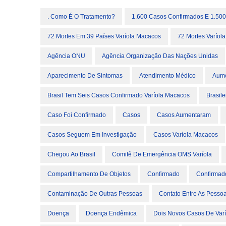
. Como É O Tratamento?
1.600 Casos Confirmados E 1.500
72 Mortes Em 39 Países Varíola Macacos
72 Mortes Varíol
Agência ONU
Agência Organização Das Nações Unidas
Aparecimento De Sintomas
Atendimento Médico
Aume
Brasil Tem Seis Casos Confirmado Varíola Macacos
Brasile
Caso Foi Confirmado
Casos
Casos Aumentaram
Casos Seguem Em Investigação
Casos Varíola Macacos
Chegou Ao Brasil
Comitê De Emergência OMS Varíola
Compartilhamento De Objetos
Confirmado
Confirmad
Contaminação De Outras Pessoas
Contato Entre As Pesso
Doença
Doença Endêmica
Dois Novos Casos De Var