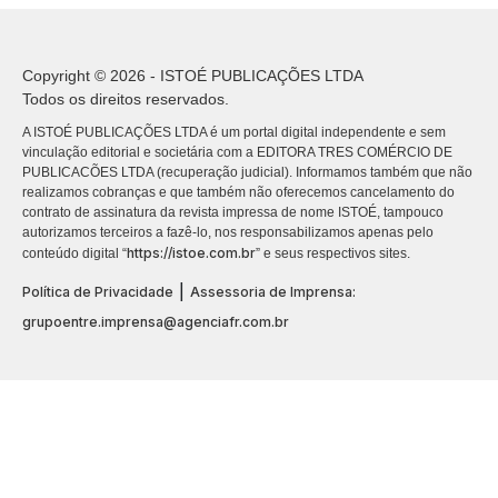
Copyright © 2026 - ISTOÉ PUBLICAÇÕES LTDA
Todos os direitos reservados.
A ISTOÉ PUBLICAÇÕES LTDA é um portal digital independente e sem
vinculação editorial e societária com a EDITORA TRES COMÉRCIO DE
PUBLICACÕES LTDA (recuperação judicial). Informamos também que não
realizamos cobranças e que também não oferecemos cancelamento do
contrato de assinatura da revista impressa de nome ISTOÉ, tampouco
autorizamos terceiros a fazê-lo, nos responsabilizamos apenas pelo
https://istoe.com.br
conteúdo digital “
” e seus respectivos sites.
|
Política de Privacidade
Assessoria de Imprensa:
grupoentre.imprensa@agenciafr.com.br