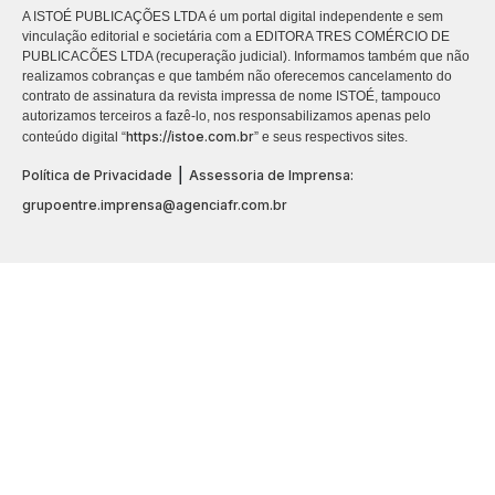
A ISTOÉ PUBLICAÇÕES LTDA é um portal digital independente e sem
vinculação editorial e societária com a EDITORA TRES COMÉRCIO DE
PUBLICACÕES LTDA (recuperação judicial). Informamos também que não
realizamos cobranças e que também não oferecemos cancelamento do
contrato de assinatura da revista impressa de nome ISTOÉ, tampouco
autorizamos terceiros a fazê-lo, nos responsabilizamos apenas pelo
https://istoe.com.br
conteúdo digital “
” e seus respectivos sites.
|
Política de Privacidade
Assessoria de Imprensa:
grupoentre.imprensa@agenciafr.com.br