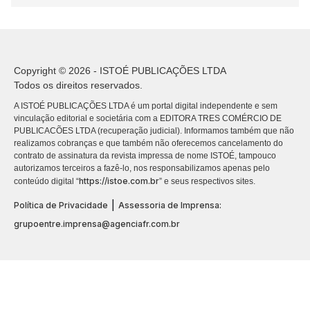
Copyright © 2026 - ISTOÉ PUBLICAÇÕES LTDA
Todos os direitos reservados.
A ISTOÉ PUBLICAÇÕES LTDA é um portal digital independente e sem
vinculação editorial e societária com a EDITORA TRES COMÉRCIO DE
PUBLICACÕES LTDA (recuperação judicial). Informamos também que não
realizamos cobranças e que também não oferecemos cancelamento do
contrato de assinatura da revista impressa de nome ISTOÉ, tampouco
autorizamos terceiros a fazê-lo, nos responsabilizamos apenas pelo
https://istoe.com.br
conteúdo digital “
” e seus respectivos sites.
|
Política de Privacidade
Assessoria de Imprensa:
grupoentre.imprensa@agenciafr.com.br