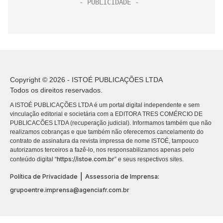
Copyright © 2026 - ISTOÉ PUBLICAÇÕES LTDA
Todos os direitos reservados.
A ISTOÉ PUBLICAÇÕES LTDA é um portal digital independente e sem
vinculação editorial e societária com a EDITORA TRES COMÉRCIO DE
PUBLICACÕES LTDA (recuperação judicial). Informamos também que não
realizamos cobranças e que também não oferecemos cancelamento do
contrato de assinatura da revista impressa de nome ISTOÉ, tampouco
autorizamos terceiros a fazê-lo, nos responsabilizamos apenas pelo
https://istoe.com.br
conteúdo digital “
” e seus respectivos sites.
|
Política de Privacidade
Assessoria de Imprensa:
grupoentre.imprensa@agenciafr.com.br