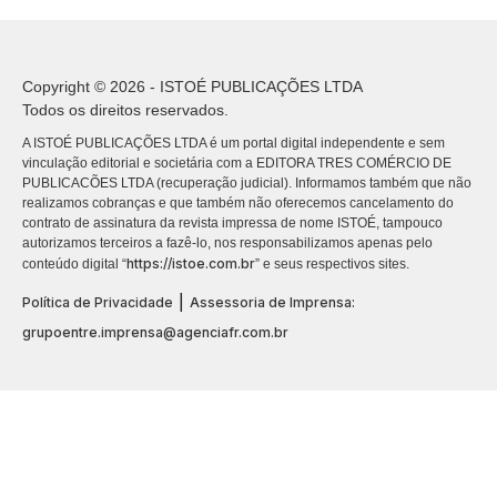
Copyright © 2026 - ISTOÉ PUBLICAÇÕES LTDA
Todos os direitos reservados.
A ISTOÉ PUBLICAÇÕES LTDA é um portal digital independente e sem
vinculação editorial e societária com a EDITORA TRES COMÉRCIO DE
PUBLICACÕES LTDA (recuperação judicial). Informamos também que não
realizamos cobranças e que também não oferecemos cancelamento do
contrato de assinatura da revista impressa de nome ISTOÉ, tampouco
autorizamos terceiros a fazê-lo, nos responsabilizamos apenas pelo
https://istoe.com.br
conteúdo digital “
” e seus respectivos sites.
|
Política de Privacidade
Assessoria de Imprensa:
grupoentre.imprensa@agenciafr.com.br