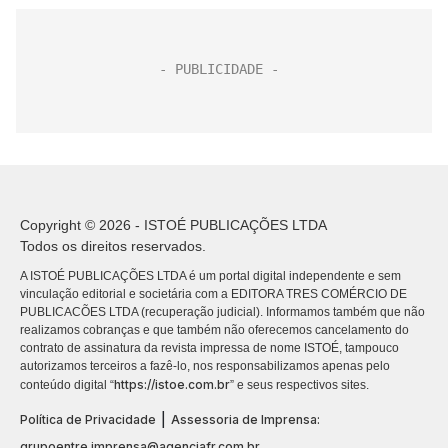
Copyright © 2026 - ISTOÉ PUBLICAÇÕES LTDA
Todos os direitos reservados.
A ISTOÉ PUBLICAÇÕES LTDA é um portal digital independente e sem
vinculação editorial e societária com a EDITORA TRES COMÉRCIO DE
PUBLICACÕES LTDA (recuperação judicial). Informamos também que não
realizamos cobranças e que também não oferecemos cancelamento do
contrato de assinatura da revista impressa de nome ISTOÉ, tampouco
autorizamos terceiros a fazê-lo, nos responsabilizamos apenas pelo
https://istoe.com.br
conteúdo digital “
” e seus respectivos sites.
|
Política de Privacidade
Assessoria de Imprensa:
grupoentre.imprensa@agenciafr.com.br