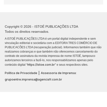
Copyright © 2026 - ISTOÉ PUBLICAÇÕES LTDA
Todos os direitos reservados.
A ISTOÉ PUBLICAÇÕES LTDA é um portal digital independente e sem
vinculação editorial e societária com a EDITORA TRES COMÉRCIO DE
PUBLICACÕES LTDA (recuperação judicial). Informamos também que não
realizamos cobranças e que também não oferecemos cancelamento do
contrato de assinatura da revista impressa de nome ISTOÉ, tampouco
autorizamos terceiros a fazê-lo, nos responsabilizamos apenas pelo
https://istoe.com.br
conteúdo digital “
” e seus respectivos sites.
|
Política de Privacidade
Assessoria de Imprensa:
grupoentre.imprensa@agenciafr.com.br