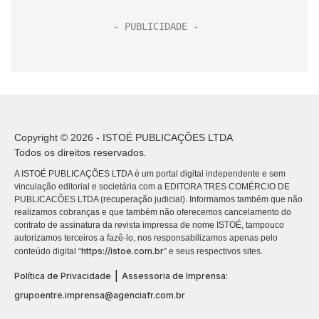
Copyright © 2026 - ISTOÉ PUBLICAÇÕES LTDA
Todos os direitos reservados.
A ISTOÉ PUBLICAÇÕES LTDA é um portal digital independente e sem
vinculação editorial e societária com a EDITORA TRES COMÉRCIO DE
PUBLICACÕES LTDA (recuperação judicial). Informamos também que não
realizamos cobranças e que também não oferecemos cancelamento do
contrato de assinatura da revista impressa de nome ISTOÉ, tampouco
autorizamos terceiros a fazê-lo, nos responsabilizamos apenas pelo
https://istoe.com.br
conteúdo digital “
” e seus respectivos sites.
|
Política de Privacidade
Assessoria de Imprensa:
grupoentre.imprensa@agenciafr.com.br