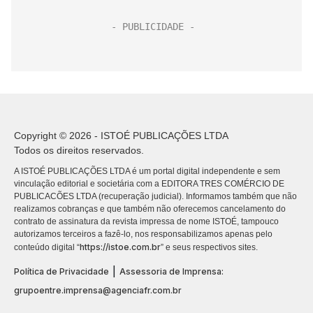
Copyright © 2026 - ISTOÉ PUBLICAÇÕES LTDA
Todos os direitos reservados.
A ISTOÉ PUBLICAÇÕES LTDA é um portal digital independente e sem
vinculação editorial e societária com a EDITORA TRES COMÉRCIO DE
PUBLICACÕES LTDA (recuperação judicial). Informamos também que não
realizamos cobranças e que também não oferecemos cancelamento do
contrato de assinatura da revista impressa de nome ISTOÉ, tampouco
autorizamos terceiros a fazê-lo, nos responsabilizamos apenas pelo
https://istoe.com.br
conteúdo digital “
” e seus respectivos sites.
|
Política de Privacidade
Assessoria de Imprensa:
grupoentre.imprensa@agenciafr.com.br