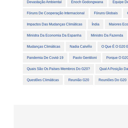
Devastação Ambiental
Enoch Godongwana
Equipe D
Fóruns De Cooperação Internacional
Fóruns Globais
Impactos Das Mudanças Climáticas
Índia
Maiores Ec
Ministra Da Economia Da Espanha
Ministro Da Fazenda
Mudanças Climáticas
Nadia Calviño
O Que É O G20 E
Pandemia De Covid-19
Paolo Gentiloni
Porque O G20
Quais São Os Países Membros Do G20?
Qual A Posição D
Questões Climáticas
Reunião G20
Reuniões Do G20