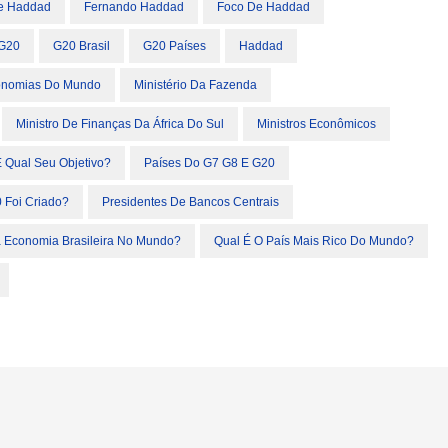
e Haddad
Fernando Haddad
Foco De Haddad
G20
G20 Brasil
G20 Países
Haddad
onomias Do Mundo
Ministério Da Fazenda
Ministro De Finanças Da África Do Sul
Ministros Econômicos
 Qual Seu Objetivo?
Países Do G7 G8 E G20
 Foi Criado?
Presidentes De Bancos Centrais
a Economia Brasileira No Mundo?
Qual É O País Mais Rico Do Mundo?