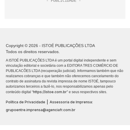
Copyright © 2026 - ISTOÉ PUBLICAÇÕES LTDA
Todos os direitos reservados.
A ISTOÉ PUBLICAÇÕES LTDA é um portal digital independente e sem
vinculação editorial e societária com a EDITORA TRES COMÉRCIO DE
PUBLICACÕES LTDA (recuperação judicial). Informamos também que não
realizamos cobranças e que também não oferecemos cancelamento do
contrato de assinatura da revista impressa de nome ISTOÉ, tampouco
autorizamos terceiros a fazê-lo, nos responsabilizamos apenas pelo
https://istoe.com.br
conteúdo digital “
” e seus respectivos sites.
|
Política de Privacidade
Assessoria de Imprensa:
grupoentre.imprensa@agenciafr.com.br