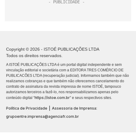
Copyright © 2026 - ISTOÉ PUBLICAÇÕES LTDA
Todos os direitos reservados.
A ISTOÉ PUBLICAÇÕES LTDA é um portal digital independente e sem
vinculação editorial e societária com a EDITORA TRES COMÉRCIO DE
PUBLICACÕES LTDA (recuperação judicial). Informamos também que não
realizamos cobranças e que também não oferecemos cancelamento do
contrato de assinatura da revista impressa de nome ISTOÉ, tampouco
autorizamos terceiros a fazê-lo, nos responsabilizamos apenas pelo
https://istoe.com.br
conteúdo digital “
” e seus respectivos sites.
|
Política de Privacidade
Assessoria de Imprensa:
grupoentre.imprensa@agenciafr.com.br