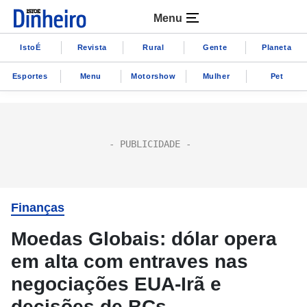
Menu
IstoÉ
Revista
Rural
Gente
Planeta
Esportes
Menu
Motorshow
Mulher
Pet
Finanças
Moedas Globais: dólar opera
em alta com entraves nas
negociações EUA-Irã e
decisões de BCs