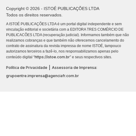
Copyright © 2026 - ISTOÉ PUBLICAÇÕES LTDA
Todos os direitos reservados.
A ISTOÉ PUBLICAÇÕES LTDA é um portal digital independente e sem
vinculação editorial e societária com a EDITORA TRES COMÉRCIO DE
PUBLICACÕES LTDA (recuperação judicial). Informamos também que não
realizamos cobranças e que também não oferecemos cancelamento do
contrato de assinatura da revista impressa de nome ISTOÉ, tampouco
autorizamos terceiros a fazê-lo, nos responsabilizamos apenas pelo
https://istoe.com.br
conteúdo digital “
” e seus respectivos sites.
|
Política de Privacidade
Assessoria de Imprensa:
grupoentre.imprensa@agenciafr.com.br