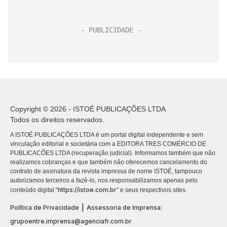
Copyright © 2026 - ISTOÉ PUBLICAÇÕES LTDA
Todos os direitos reservados.
A ISTOÉ PUBLICAÇÕES LTDA é um portal digital independente e sem
vinculação editorial e societária com a EDITORA TRES COMÉRCIO DE
PUBLICACÕES LTDA (recuperação judicial). Informamos também que não
realizamos cobranças e que também não oferecemos cancelamento do
contrato de assinatura da revista impressa de nome ISTOÉ, tampouco
autorizamos terceiros a fazê-lo, nos responsabilizamos apenas pelo
https://istoe.com.br
conteúdo digital “
” e seus respectivos sites.
|
Política de Privacidade
Assessoria de Imprensa:
grupoentre.imprensa@agenciafr.com.br