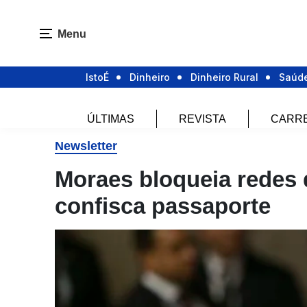
Menu
IstoÉ
Dinheiro
Dinheiro Rural
Saúd
ÚLTIMAS
REVISTA
CARR
Newsletter
Moraes bloqueia redes 
confisca passaporte