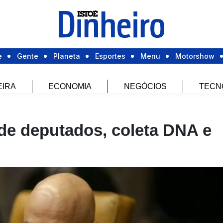
e
Gente
Planeta
Esportes
Menu
Motorshow
EIRA
ECONOMIA
NEGÓCIOS
TECN
de deputados, coleta DNA e