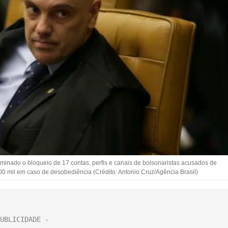
rminado o bloqueio de 17 contas, perfis e canais de bolsonaristas acusados de
100 mil em caso de desobediência (Crédito: Antonio Cruz/Agência Brasil)