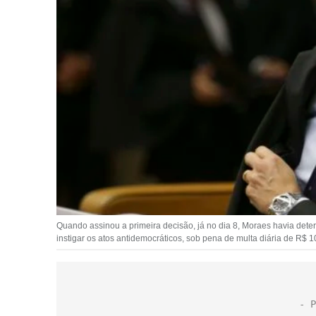
Quando assinou a primeira decisão, já no dia 8, Moraes havia dete
instigar os atos antidemocráticos, sob pena de multa diária de R$ 