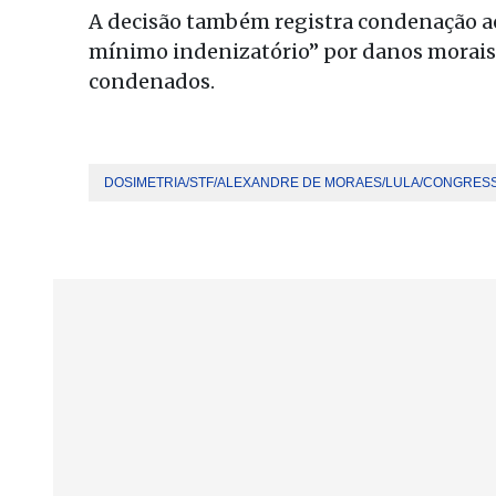
A decisão também registra condenação ao
mínimo indenizatório” por danos morais c
condenados.
DOSIMETRIA/STF/ALEXANDRE DE MORAES/LULA/CONGRES