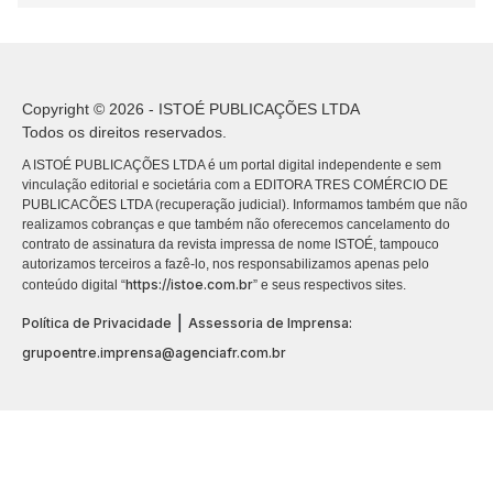
Copyright © 2026 - ISTOÉ PUBLICAÇÕES LTDA
Todos os direitos reservados.
A ISTOÉ PUBLICAÇÕES LTDA é um portal digital independente e sem
vinculação editorial e societária com a EDITORA TRES COMÉRCIO DE
PUBLICACÕES LTDA (recuperação judicial). Informamos também que não
realizamos cobranças e que também não oferecemos cancelamento do
contrato de assinatura da revista impressa de nome ISTOÉ, tampouco
autorizamos terceiros a fazê-lo, nos responsabilizamos apenas pelo
https://istoe.com.br
conteúdo digital “
” e seus respectivos sites.
|
Política de Privacidade
Assessoria de Imprensa:
grupoentre.imprensa@agenciafr.com.br