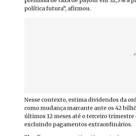
premissa de taxa de payout em 32,5% a par
política futura”, afirmou.
Nesse contexto, estima dividendos da ord
como mudança marcante ante os 42 bilhõ
últimos 12 meses até o terceiro trimestr
excluindo pagamentos extraordinários.