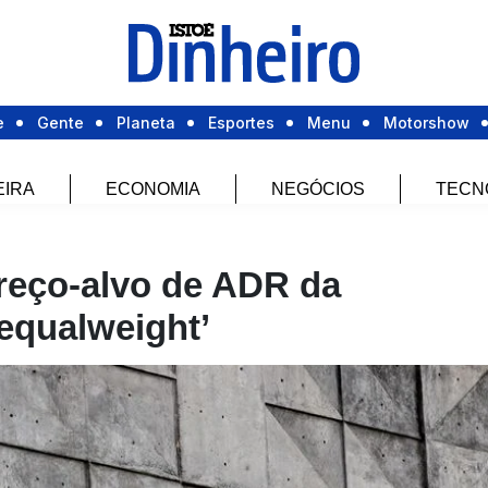
e
Gente
Planeta
Esportes
Menu
Motorshow
EIRA
ECONOMIA
NEGÓCIOS
TECN
reço-alvo de ADR da
‘equalweight’