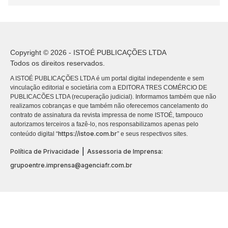
Copyright © 2026 - ISTOÉ PUBLICAÇÕES LTDA
Todos os direitos reservados.
A ISTOÉ PUBLICAÇÕES LTDA é um portal digital independente e sem
vinculação editorial e societária com a EDITORA TRES COMÉRCIO DE
PUBLICACÕES LTDA (recuperação judicial). Informamos também que não
realizamos cobranças e que também não oferecemos cancelamento do
contrato de assinatura da revista impressa de nome ISTOÉ, tampouco
autorizamos terceiros a fazê-lo, nos responsabilizamos apenas pelo
https://istoe.com.br
conteúdo digital “
” e seus respectivos sites.
|
Política de Privacidade
Assessoria de Imprensa:
grupoentre.imprensa@agenciafr.com.br