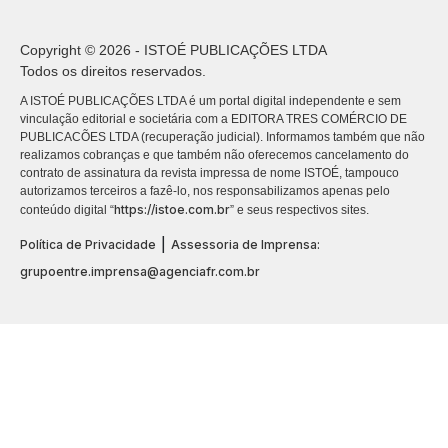
Copyright © 2026 - ISTOÉ PUBLICAÇÕES LTDA
Todos os direitos reservados.
A ISTOÉ PUBLICAÇÕES LTDA é um portal digital independente e sem
vinculação editorial e societária com a EDITORA TRES COMÉRCIO DE
PUBLICACÕES LTDA (recuperação judicial). Informamos também que não
realizamos cobranças e que também não oferecemos cancelamento do
contrato de assinatura da revista impressa de nome ISTOÉ, tampouco
autorizamos terceiros a fazê-lo, nos responsabilizamos apenas pelo
https://istoe.com.br
conteúdo digital “
” e seus respectivos sites.
|
Política de Privacidade
Assessoria de Imprensa:
grupoentre.imprensa@agenciafr.com.br