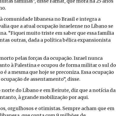
itas famílias”, disse Farhat, que mora há 25 anos
no.
 comunidade libanesa no Brasil e integra a
valia que a atual ocupação israelense no Líbano se
na. “Fiquei muito triste em saber que essa família
ntas outras, dada a política bélica expansionista
 morto pelas forças da ocupação. Israel nunca
to à Palestina e ocupou de forma militar o sul do
ão é a mesma que hoje se preconiza. Essa ocupação
, ocupação de assentamento”, disse.
norte do Líbano e em Beirute, diz que a notícia da
entanto, à grande mobilização por aqui.
inos, orgulhosos e otimistas. Sempre acham que em
a libanesa, que conta com 9 milhões de