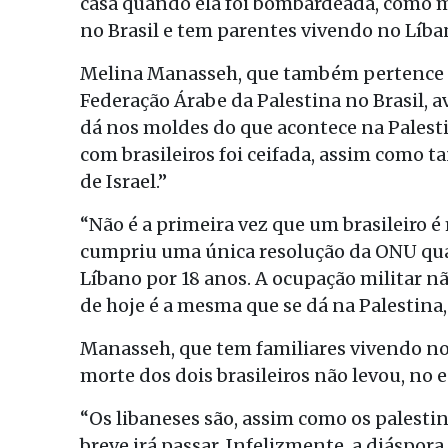
casa quando ela foi bombardeada, como mu
no Brasil e tem parentes vivendo no Líba
Melina Manasseh, que também pertence à
Federação Árabe da Palestina no Brasil, a
dá nos moldes do que acontece na Palesti
com brasileiros foi ceifada, assim como ta
de Israel.”
“Não é a primeira vez que um brasileiro é
cumpriu uma única resolução da ONU quan
Líbano por 18 anos. A ocupação militar n
de hoje é a mesma que se dá na Palestina
Manasseh, que tem familiares vivendo no 
morte dos dois brasileiros não levou, no 
“Os libaneses são, assim como os palest
breve irá passar. Infelizmente, a diáspor