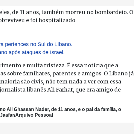
 deles, de 11 anos, também morreu no bombardeio. O
obreviveu e foi hospitalizado.
ava pertences no Sul do Líbano.
ano após ataques de Israel.
imento e muita tristeza. É essa notícia que a
s sobre familiares, parentes e amigos. O Líbano já
maioria são civis, não tem nada a ver com essa
ornalista libanês Ali Farhat, que era amigo de
o Ali Ghassan Nader, de 11 anos, e o pai da família, o
Jaafar/Arquivo Pessoal