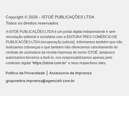
Copyright © 2026 - ISTOÉ PUBLICAÇÕES LTDA
Todos os direitos reservados.
A ISTOÉ PUBLICAÇÕES LTDA é um portal digital independente e sem
vinculação editorial e societária com a EDITORA TRES COMÉRCIO DE
PUBLICACÕES LTDA (recuperação judicial). Informamos também que não
realizamos cobranças e que também não oferecemos cancelamento do
contrato de assinatura da revista impressa de nome ISTOÉ, tampouco
autorizamos terceiros a fazê-lo, nos responsabilizamos apenas pelo
https://istoe.com.br
conteúdo digital “
” e seus respectivos sites.
|
Política de Privacidade
Assessoria de Imprensa:
grupoentre.imprensa@agenciafr.com.br